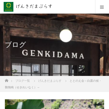
ブログ
ホーム
ブログ一覧
げんきだまぷらす
ととのえ会～白露の候・
鶺鴒鳴（せきれいなく）～