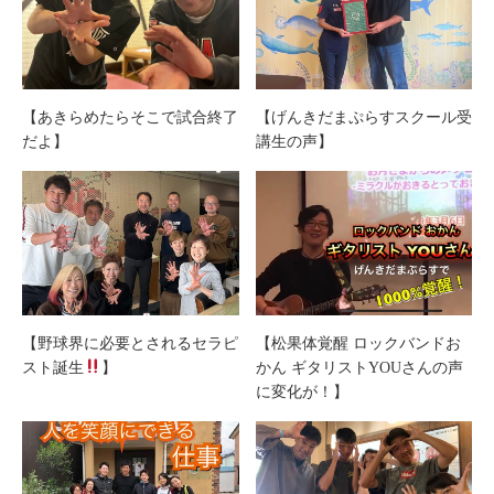
【あきらめたらそこで試合終了
【げんきだまぷらすスクール受
だよ】
講生の声】
【野球界に必要とされるセラピ
【松果体覚醒 ロックバンドお
スト誕生
】
かん ギタリストYOUさんの声
に変化が！】