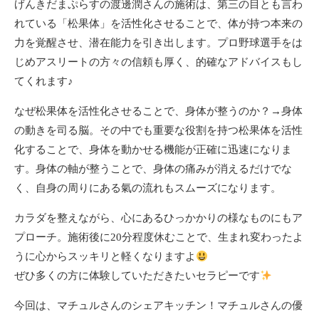
げんきだまぷらすの渡邊潤さんの施術は、第三の目とも言わ
れている「松果体」を活性化させることで、体が持つ本来の
力を覚醒させ、潜在能力を引き出します。プロ野球選手をは
じめアスリートの方々の信頼も厚く、的確なアドバイスもし
てくれます♪
なぜ松果体を活性化させることで、身体が整うのか？→身体
の動きを司る脳。その中でも重要な役割を持つ松果体を活性
化することで、身体を動かせる機能が正確に迅速になりま
す。身体の軸が整うことで、身体の痛みが消えるだけでな
く、自身の周りにある氣の流れもスムーズになります。
カラダを整えながら、心にあるひっかかりの様なものにもア
プローチ。施術後に20分程度休むことで、生まれ変わったよ
うに心からスッキリと軽くなりますよ
ぜひ多くの方に体験していただきたいセラピーです
今回は、マチュルさんのシェアキッチン！マチュルさんの優