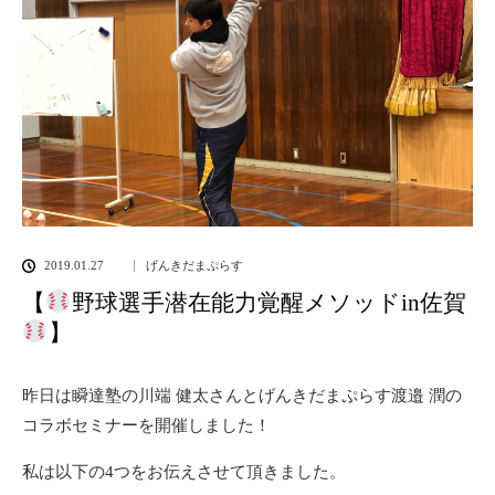
2019.01.27
げんきだまぷらす
【
野球選手潜在能力覚醒メソッドin佐賀
】
昨日は瞬達塾の川端 健太さんとげんきだまぷらす渡邉 潤の
コラボセミナーを開催しました！
私は以下の4つをお伝えさせて頂きました。