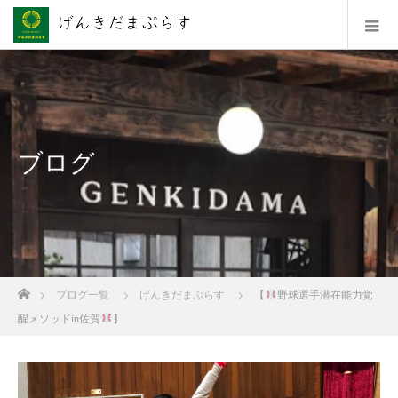
ブログ
ホーム
ブログ一覧
げんきだまぷらす
【
野球選手潜在能力覚
醒メソッドin佐賀
】