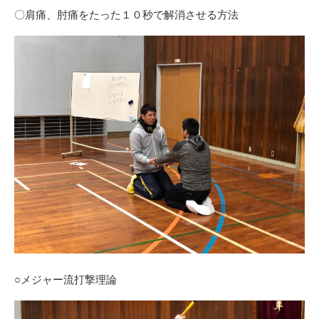
〇肩痛、肘痛をたった１０秒で解消させる方法
○メジャー流打撃理論