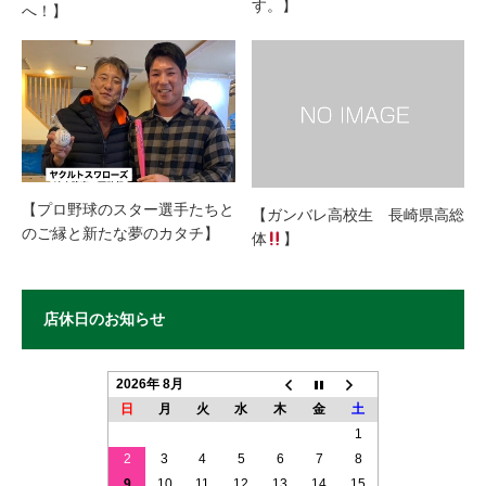
す。】
へ！】
【プロ野球のスター選手たちと
【ガンバレ高校生 長崎県高総
のご縁と新たな夢のカタチ】
体
】
店休日のお知らせ
2026年 8月
日
月
火
水
木
金
土
1
2
3
4
5
6
7
8
9
10
11
12
13
14
15