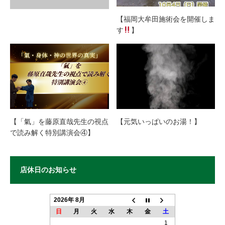
【福岡大牟田施術会を開催しま
す
】
【「氣」を藤原直哉先生の視点
【元気いっぱいのお湯！】
で読み解く特別講演会④】
店休日のお知らせ
2026年 8月
日
月
火
水
木
金
土
1