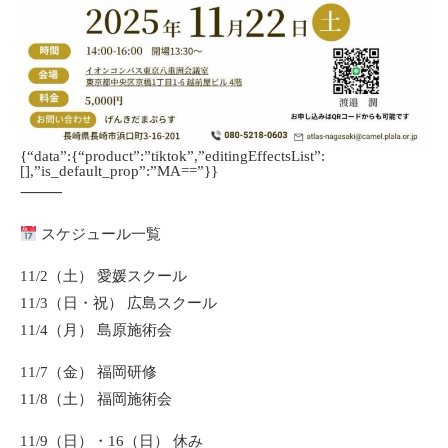
{“data”:{“product”:”tiktok”,”editingEffectsList”:
[],”is_default_prop”:”MA==”}}
⸻
スケジュール一覧
11/2（土） 愛媛スクール
11/3（日・祝） 広島スクール
11/4（月） 島原施術会
11/7（金） 福岡研修
11/8（土） 福岡施術会
11/9（日）・16（日） 休み