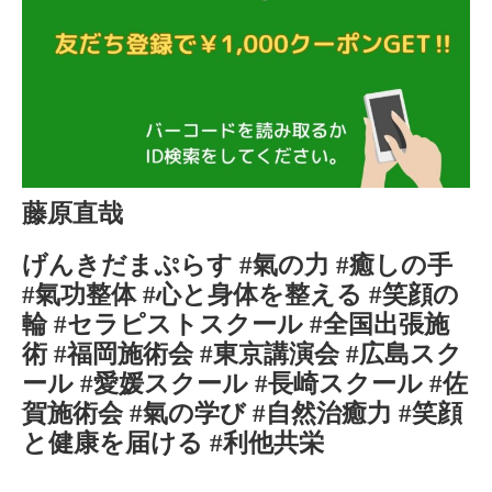
藤原直哉
げんきだまぷらす #氣の力 #癒しの手
#氣功整体 #心と身体を整える #笑顔の
輪 #セラピストスクール #全国出張施
術 #福岡施術会 #東京講演会 #広島スク
ール #愛媛スクール #長崎スクール #佐
賀施術会 #氣の学び #自然治癒力 #笑顔
と健康を届ける #利他共栄