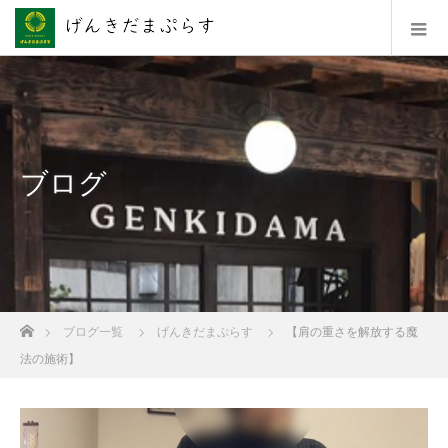
ブログ
ホーム
ブログ一覧
げんきだまぷらす
【肩の重さを解放する魔
法の施術】