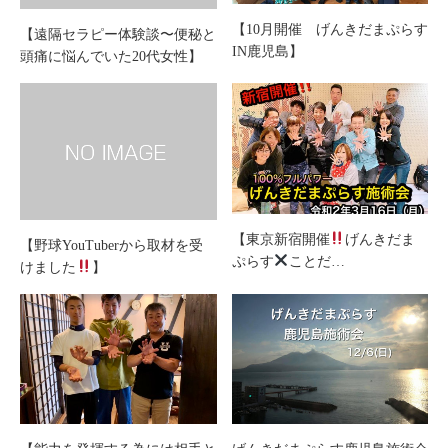
【10月開催 げんきだまぷらす
【遠隔セラピー体験談〜便秘と
IN鹿児島】
頭痛に悩んでいた20代女性】
【東京新宿開催
げんきだま
【野球YouTuberから取材を受
ぷらす
ことだ…
けました
】