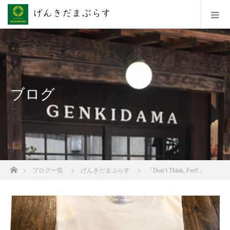
ブログ
ホーム
ブログ一覧
げんきだまぷらす
「Don’t Think, Feel!」