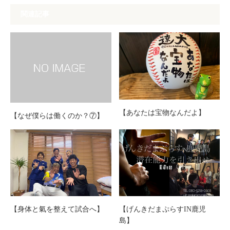
関連記事
【あなたは宝物なんだよ】
【なぜ僕らは働くのか？⑦】
【身体と氣を整えて試合へ】
【げんきだまぷらすIN鹿児
島】