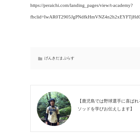
https://peraichi.com/landing_pages/view/t-academy?
fbclid=IwAR0T2905JgPNdfkHmVNZ4n2h2xEYFTjHd
げんきだまぷらす
【鹿児島では野球選手に喜ばれ
ソッドを学びお伝えします】