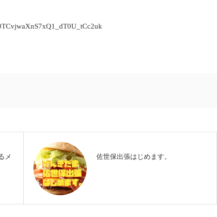
0TCvjwaXnS7xQ1_dT0U_tCc2uk
るメ
佐世保出張はじめます。