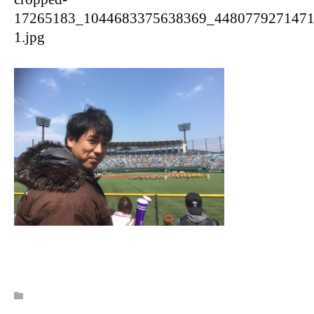
17265183_1044683375638369_4480779271471
1.jpg