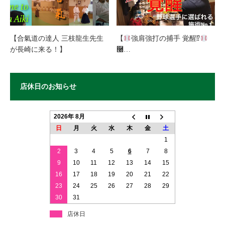
【合氣道の達人 三枝龍生先生
【
強肩強打の捕手 覚醒⁉︎
が長崎に来る！】
࿠…
店休日のお知らせ
2026年 8月
日
月
火
水
木
金
土
1
2
3
4
5
6
7
8
9
10
11
12
13
14
15
16
17
18
19
20
21
22
23
24
25
26
27
28
29
30
31
店休日