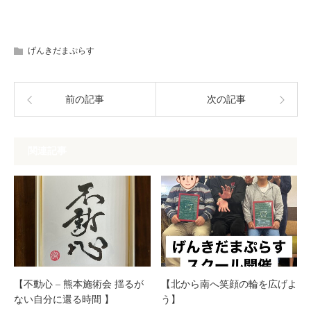
げんきだまぷらす
前の記事
次の記事
関連記事
【不動心 – 熊本施術会 揺るが
【北から南へ笑顔の輪を広げよ
ない自分に還る時間 】
う】