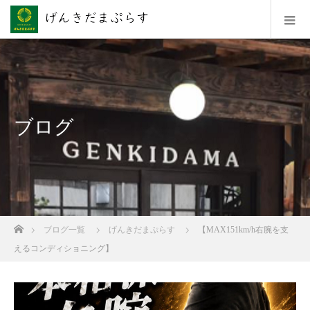
ブログ
ホーム
ブログ一覧
げんきだまぷらす
【MAX151km/h右腕を支
えるコンディショニング】