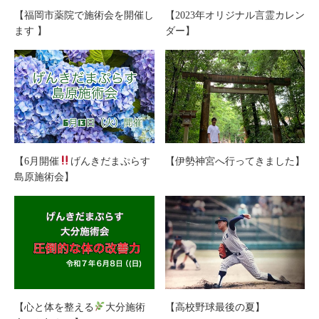
【福岡市薬院で施術会を開催し
【2023年オリジナル言霊カレン
ます 】
ダー】
【6月開催
げんきだまぷらす
【伊勢神宮へ行ってきました】
島原施術会】
【心と体を整える
大分施術
【高校野球最後の夏】