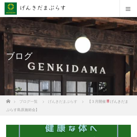
ブログ
ホーム
ブログ一覧
げんきだまぷらす
【３月開催
げんきだま
ぷらす島原施術会】