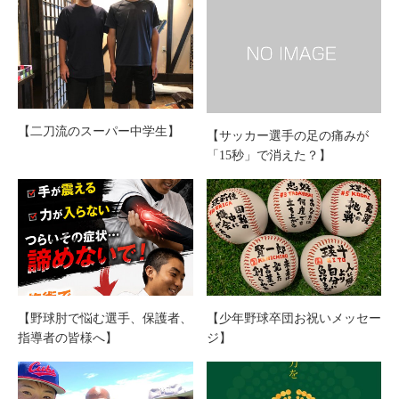
【二刀流のスーパー中学生】
【サッカー選手の足の痛みが
「15秒」で消えた？】
【野球肘で悩む選手、保護者、
【少年野球卒団お祝いメッセー
指導者の皆様へ】
ジ】