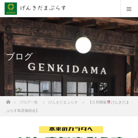
ブログ
ホーム
ブログ一覧
げんきだまぷらす
【５月開催
げんきだま
ぷらす島原施術会】